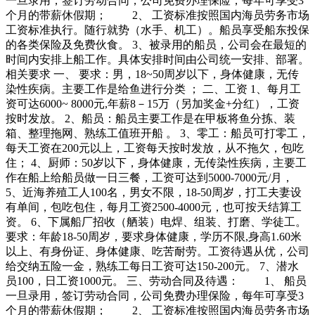
一旦录用，签订劳动合同，公司免费办理保险，每年可享受3
个月的带薪休假期； 2、 工资标准按照国内海员劳务市场
工资标准执行。随行就势（水手、机工）。船员享受船东投保
的各类保险及免费伙食。 3、被录用的船员，公司会在最短的
时间内安排上船工作。具体安排时间由公司统一安排、部署。
相关要求
一、 要求：男，18~50周岁以下，身体健康，无传
染性疾病。主要工作是给鱼进行分类 ； 二、工资 1、每月工
资可达6000~ 8000元,年薪8－15万（另加奖金+分红），工资
按时发放。 2、船员：船员主要工作是在甲板将鱼分拣、装
箱、整理拖网、熟练工值班开船 。 3、零工：船员可打零工，
每天工资在200元以上，工资每天按时发放，从不拖欠，包吃
住； 4、厨师：50岁以下，身体健康，无传染性疾病，主要工
作在船上给船员做一日三餐，工资可达到5000-7000元/月，
5、近海养殖工人100名，男女不限，18-50周岁，打工夫妻设
有单间，包吃包住，每月工资2500-4000元，也可按天结算工
资。 6、下属船厂招收（舾装）电焊、组装、打磨、学徒工。
要求：年龄18-50周岁，要求身体健康，学历不限,身高1.60米
以上、有身份证、身体健康、吃苦耐劳。工资待遇从优，公司
给交纳五险一金，熟练工每日工资可达150-200元。 7、潜水
员100，日工资1000元。 三、劳动合同及待遇： 1、 船员
一旦录用，签订劳动合同，公司免费办理保险，每年可享受3
个月的带薪休假期； 2、 工资标准按照国内海员劳务市场