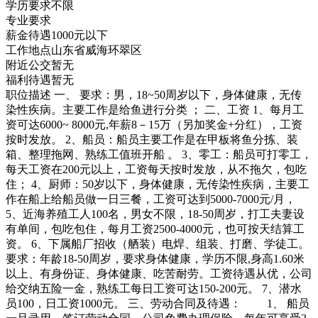
学历要求
不限
专业要求
薪金待遇
1000元以下
工作地点
山东省威海环翠区
附近公交
暂无
福利待遇
暂无
职位描述
一、 要求：男，18~50周岁以下，身体健康，无传
染性疾病。主要工作是给鱼进行分类 ； 二、工资 1、每月工
资可达6000~ 8000元,年薪8－15万（另加奖金+分红），工资
按时发放。 2、船员：船员主要工作是在甲板将鱼分拣、装
箱、整理拖网、熟练工值班开船 。 3、零工：船员可打零工，
每天工资在200元以上，工资每天按时发放，从不拖欠，包吃
住； 4、厨师：50岁以下，身体健康，无传染性疾病，主要工
作在船上给船员做一日三餐，工资可达到5000-7000元/月，
5、近海养殖工人100名，男女不限，18-50周岁，打工夫妻设
有单间，包吃包住，每月工资2500-4000元，也可按天结算工
资。 6、下属船厂招收（舾装）电焊、组装、打磨、学徒工。
要求：年龄18-50周岁，要求身体健康，学历不限,身高1.60米
以上、有身份证、身体健康、吃苦耐劳。工资待遇从优，公司
给交纳五险一金，熟练工每日工资可达150-200元。 7、潜水
员100，日工资1000元。 三、劳动合同及待遇： 1、 船员