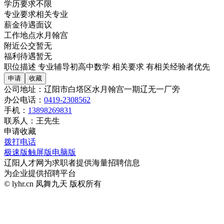
学历要求
不限
专业要求
相关专业
薪金待遇
面议
工作地点
水月翰宫
附近公交
暂无
福利待遇
暂无
职位描述
专业辅导初高中数学
相关要求
有相关经验者优先
公司地址：
辽阳市白塔区水月翰宫一期辽无一厂旁
办公电话：
0419-2308562
手机：
13898269831
联系人：
王先生
申请
收藏
拨打电话
极速版
触屏版
电脑版
辽阳人才网为求职者提供海量招聘信息
为企业提供招聘平台
© lyhr.cn 凤舞九天 版权所有