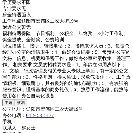
学历要求
不限
专业要求
无
薪金待遇
面议
工作地点
辽阳市宏伟区工农大街19号
附近公交
暂无
福利待遇
保险、节日福利、公积金、年终奖、8小时工作制、
奖金提成、全勤奖、公费培训
职位描述
1、接听、转接电话；2、接待来访人员；3、负责总
经理办公室的清洁卫生；4、做好会议纪要；5、负责办公室的
文秘、信息、机要和保密工作，做好办公室档案收集、整理工
作。
相关要求
文员的招聘要求是：1、年龄在30周岁以下；
2、文秘、行政管理及相关专业大专以上学历，有一定的公文
写作能力；3、性格开朗、待人热诚，形象气质佳；4、工作热
情积极、细致耐心，具有良好的沟通协调能力；5、有较强的
服务意识，懂得基本的商务礼仪；6、熟悉工作流程，能熟练
使用各种办公自动化设备。
公司地址：
辽阳市宏伟区工农大街19号
办公电话：
0419-5315177
手机：
联系人：
赵女士