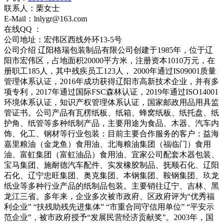
联系人：
栗女士
E-Mail：
lnlygr@163.com
在线QQ ：
公司地址：
宏伟区西线外环13-5号
公司介绍
辽阳格瑞包装制品有限公司创建于1985年，位于辽
阳市宏伟区，占地面积20000平方米，注册资本1010万元，在
册职工185人，其中残疾员工123人， 2000年通过IS09001质量
管理体系认证，2016年成功获得辽阳市高新技术企业，并有多
项专利，2017年通过国际FSC森林认证，2019年通过ISO14001
环境体系认证，知识产权管理体系认证，国家邮政用品用具监
管证书。公司产品有瓦楞纸板、纸箱、蜂窝纸板、纸托盘、纸
护角、纸管等多种纸制产品，主要用途为食品、木器、汽车内
饰、化工、钢材等行业包装：目前主要合作服务的客户：益海
嘉里粮油（金龙鱼）食用油、北海粮油集团（福临门）食用
油、富虹集团（富虹油品）食用油、宜家公司配套木器包装、
宝马集团、施耐德汽车配件、实发橡胶制品、抚顺石化、辽阳
石化、辽宁忠旺集团、奥克集团、本钢集团、鞍钢集团、玖龙
纸业等多种行业产品的纸制品包装。主要销往辽宁、吉林、黑
龙江三省。多年来，企业多次被市政府、区政府评为“优秀福
利企业” “扶残助残先进集体” “市重合同守信用单位” “平安示
范企业”，被市政府授予“发展民营经济贡献奖”。2003年，国