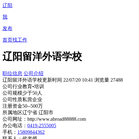
辽阳
我
发布
首页
找工作
辽阳留洋外语学校
职位信息
公司介绍
辽阳留洋外语学校
更新时间 22/07/20 10:41 浏览量 27488
公司行业
教育•培训
公司规模
少于50人
公司性质
私营企业
注册资金
50--500万
所属地区
辽宁省 辽阳市
公司网址：
http://www.abroad88888.com
办公电话：
0419-2555005
手机：
15809844362
联系人：
侯老师