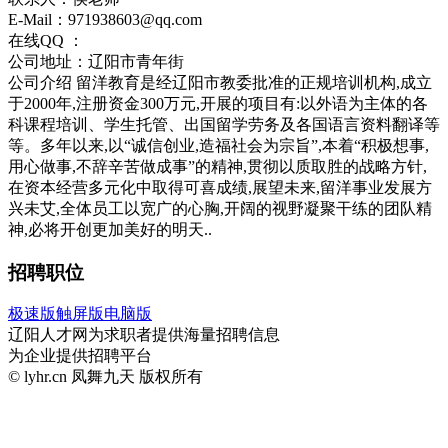
E-Mail：
971938603@qq.com
在线QQ ：
公司地址：
辽阳市青年街
公司介绍
留洋教育是经辽阳市教委批准的正规培训机构,成立
于2000年,注册资金300万元,开展的项目有:以外语为主体的各
科课程培训、学生托管、出国留学劳务及各国语言资料翻译等
等。多年以来,以“诚信创业,造福社会为宗旨”,本着“积极想事,
用心做事,不辞辛苦做成事”的精神,贯彻以质取胜的战略方针,
在资本经营多元化中取得可喜成绩,展望未来,留洋事业发展方
兴未艾,全体员工以宽广的心胸,开阔的视野凝聚干练的团队精
神,必将开创更加美好的明天..
招聘职位
极速版
触屏版
电脑版
辽阳人才网为求职者提供海量招聘信息
为企业提供招聘平台
© lyhr.cn 凤舞九天 版权所有