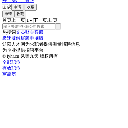
务（深圳）有限
面议
首页
上一页
下一页
末 页
热搜词
文员
财会
客服
极速版
触屏版
电脑版
辽阳人才网为求职者提供海量招聘信息
为企业提供招聘平台
© lyhr.cn 凤舞九天 版权所有
全部职位
有效职位
写简历